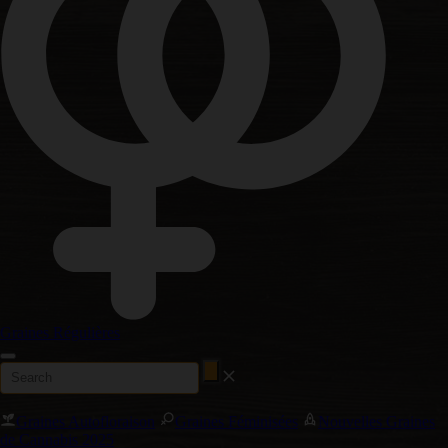
Graines Régulières
Graines Autofloraison
Graines Féminisées
Nouvelles Graines
de Cannabis 2025