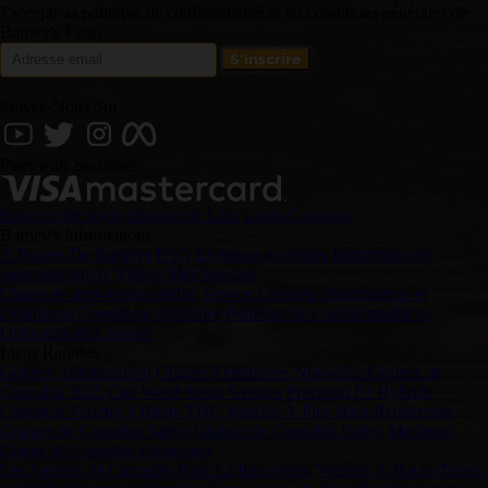
J'accepte la politique de confidentialité et les conditions générales de
Barney's Farm.
Suivez-Nous Sur
Paiements Sécurisés
Entrez votre login
changer de Lieu
Login Grossiste
Barney's Informations
À Propos De Barneys
FAQ
Livraison et retours
Instructions de
paiement
Suivre
Vidéos
Marchandise
Clause de non-responsabilité
Service Clientèle
Distributeurs et
Détaillants
Conditions générales
Politique de Confidentialité et
Utilisation de Cookies
Liens Rapides
Graines Autofloraison
Graines Féminisées
Nouvelles Graines de
Cannabis 2025
Cali Weed Strain Graines
Precision F1 Hybrids
Cannabis Variétés à Haute THC
Variétés À Plus Haut Rendement
Graines de Cannabis Sativa
Graines de Cannabis Indica
Meilleure
Graine de Cannabis d'extérieur
Les Variétés de Cannabis Pour La Relaxation
Variétés À Haute Teneur