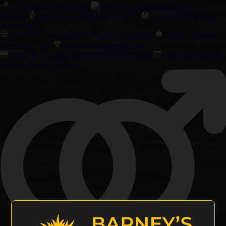
Cali Weed Strain Graines
Precision F1
Hybrids
Cannabis Variétés à Haute THC
Variétés À Plus Haut
Rendement
Les Variétés de Cannabis Pour La Relaxation
Variétés À Haute
Teneur en CBD
Vainqueurs Cannabis Cup
Graine de Cannabis Classiques d'Amsterdam
Meilleures Variétés
Pour le Goût et L'arôme