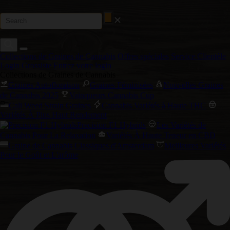
Collections de Graines de Cannabis
Offres spéciales
Service Clientèle
Login Grossiste
Entrez votre login
Collections de Graines de Cannabis
Graines Autofloraison
Graines Féminisées
Nouvelles Graines
de Cannabis 2025
Vainqueurs Cannabis Cup
Cali Weed Strain Graines
Cannabis Variétés à Haute THC
Variétés À Plus Haut Rendement
Precision F1 Hybrids
Les Variétés de
Cannabis Pour La Relaxation
Variétés À Haute Teneur en CBD
Graine de Cannabis Classiques d'Amsterdam
Meilleures Variétés
Pour le Goût et L'arôme