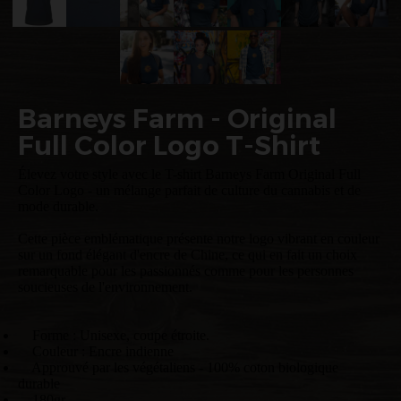
Barneys Farm - Original
Full Color Logo T-Shirt
Élevez votre style avec le T-shirt Barneys Farm Original Full
Color Logo - un mélange parfait de culture du cannabis et de
mode durable.
Cette pièce emblématique présente notre logo vibrant en couleur
sur un fond élégant d'encre de Chine, ce qui en fait un choix
remarquable pour les passionnés comme pour les personnes
soucieuses de l'environnement.
Forme : Unisexe, coupe étroite.
Couleur : Encre indienne
Approuvé par les végétaliens - 100% coton biologique
durable
180gr