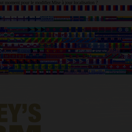
tout moment pour le modifier.
Mise à jour localisation ?
a
Faroe Islands
Finland
Greece
Hungary
Iceland
Ireland
Italy
Latvia
Lithuan
alia
Azerbaijan
Bahamas
Bangladesh
Barbados
Belarus (Belarus)
Belize
B
Burundi
Cambodia
Cameroon
Canada
Canary Islands
Capeverdian islands
mbia
Comoros
Congo (Brazzaville)
Congo Democratic
Cook Islands
Cost
na
Gibraltar
Greenland
Grenada
Guadeloupe
Guam
Guatemala
Guinea
Guin
th
Kosovo
Kosrae
Kuwait
Kyrgyzstan
Laos
Lebanon
Lesotho
Liberia
Libya
ia
Montenegro
Montserrat
Morocco
Mozambique
Myanmar
Namibia
Nepa
ma
Papua New Guinea
Paraguay
Peru
Philippines
Qatar
Reunion
Russia
Rw
eloupe)
St. Vincent and the Grenadines
Suriname
Swaziland
Switzerland
T
anda
Ukraine
United Arab Emirates
United States
Uruguay
Uzbekistan
Va