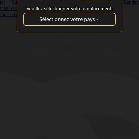
ids
Cannabis Variétés à Haute THC
Variétés À Plus Haut Rende
Veuillez sélectionner votre emplacement:
Teneur en CBD
Vainqueurs Cannabis Cup
 Pour le Goût et L'arôme
Sélectionnez votre pays