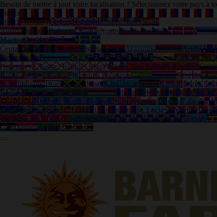
Besoin de mettre à jour votre localisation ? Sélectionnez votre pays à 
France
France
Germany
United Kingdom
United States
Spain
Austria
Belgium
Bulgaria
Croatia
Cyprus
Czech Republic
Denmark
Estoni
Marino
Slovakia
Slovenia
Sweden
Ceuta
Afghanistan
Albania
Algeria
Angola
Argentina
Armenia
Aruba
Austr
Herzegovina
Botswana
Brazil
British Virgin Islands
Brunei
Burkina Faso
(Guernsey)
Channel Islands (Jersey)
Chile
China Peoples Republic
Colo
Guinea
Eritrea
Ethiopia
Fiji
French Polynesia
Gabon
Gambia
Georgia
Gha
Kong
India
Iraq
Israel
Jamaica
Japan
Kazakhstan
Kenya
Kiribati
Korea Sou
Islands
Martinique
Mauritania
Mauritius
Mayotte
Mexico
Moldova
Mongol
Macedonia
Northern Mariana Islands
Norway
Oman
Pakistan
Palau
Pana
Islands
South Africa
Sri Lanka
St. Bartholemy
St. Lucia
St. Martin (Guad
Tobago
Tunisia
Turkey
Turkmenistan
Turks and Caicos Islands
Tuvalu
Ug
Gaza
Yemen
Zambia
Zimbabwe