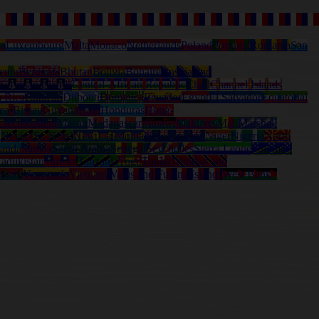
ia
Luxembourg
Malta
Monaco
Netherlands
Poland
Portugal
Romania
San
enin
Bermuda
Bhutan
Bolivia
Bonaire
Bosnia and
Cayman Islands
Central-African Republic
Chad
Channel Islands
a Rica
Curacao
Djibouti
Dominica
Ecuador
Egypt
El Salvador
Equatorial
ea-Bissau
Guyana
Haiti
Honduras
Hong-
Liechtenstein
Macau
Madagascar
Malawi
Maldives
Mali
Marshall
l
Nevis (St. Kitts)
New Caledonia
New Zealand
Niger
Nigeria
North
anda
Samoa
Saudi Arabia
Senegal
Seychelles
Sierra Leone
Solomon
adjikistan
Taiwan
Tanzania
Togo
Tonga
Trinidad and
nuatu
Venezuela
Vietnam
Wallis and Futuna Islands
West Bank /