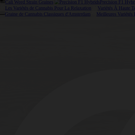
Cali Weed Strain Graines
Precision F1 Hybr
Les Variétés de Cannabis Pour La Relaxation
Variétés À Haute 
Graine de Cannabis Classiques d'Amsterdam
Meilleures Variétés