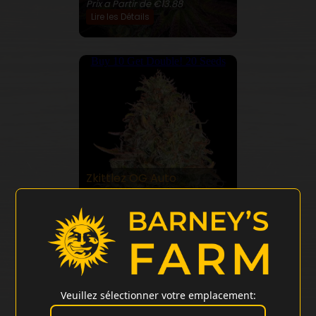
Prix a Partir de €13.88
Lire les Détails
Buy 10 Get Double! 20 Seeds
Zkittlez OG Auto
24% THC
Prix a Partir de €13.88
Lire les Détails
Buy 10 Get Double! 20 Seeds
Veuillez sélectionner votre emplacement: