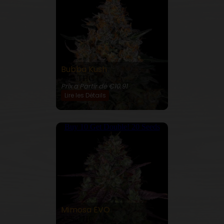
Bubba Kush
29% THC
Prix a Partir de €10.91
Lire les Détails
Buy 10 Get Double! 20 Seeds
Mimosa EVO
32% THC