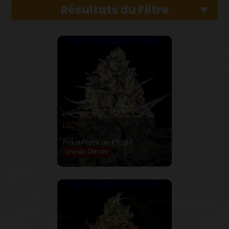
Résultats du Filtre
Buy 5 Get Double! 10 Seeds
LSD
26% THC
Prix a Partir de €12.89
Lire les Détails
Buy 5 Get Double! 10 Seeds