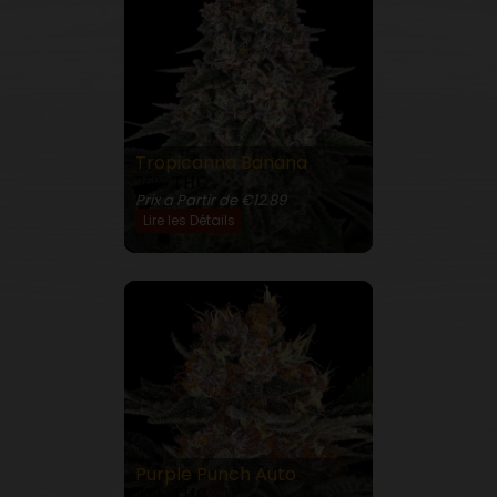
Tropicanna Banana
26% THC
Prix a Partir de €12.89
Lire les Détails
Purple Punch Auto
22% THC