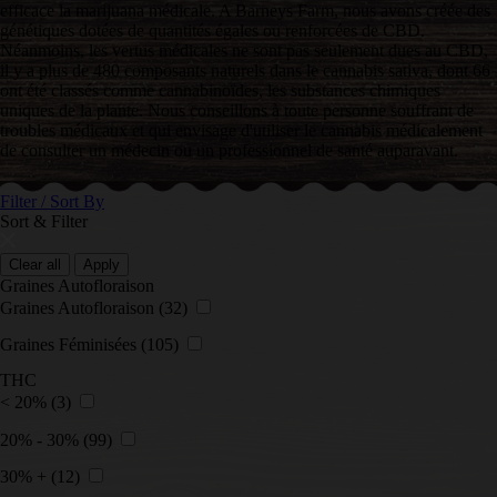
efficace la marijuana médicale. A Barneys Farm, nous avons créée des
génétiques dotées de quantités égales ou renforcées de CBD.
Néanmoins, les vertus médicales ne sont pas seulement dues au CBD,
il y a plus de 480 composants naturels dans le cannabis sativa, dont 66
ont été classés comme cannabinoïdes, les substances chimiques
uniques de la plante. Nous conseillons à toute personne souffrant de
troubles médicaux et qui envisage d'utiliser le cannabis médicalement
de consulter un médecin ou un professionnel de santé auparavant.
Filter / Sort By
Sort & Filter
Clear all
Apply
Graines Autofloraison
Graines Autofloraison
(32)
Graines Féminisées
(105)
THC
< 20%
(3)
20% - 30%
(99)
30% +
(12)