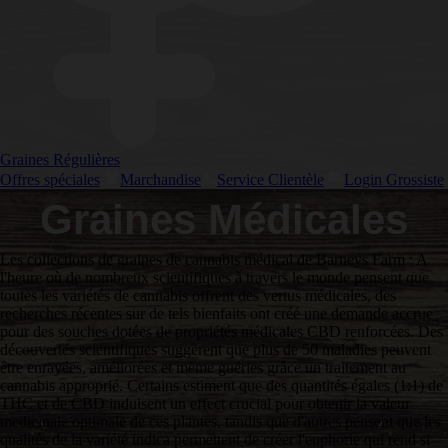
Graines Régulières
Offres spéciales
Marchandise
Service Clientèle
Login Grossiste
Graines Médicales
Les collections de graines de cannabis médical de Barneys Farm : A
l'heure où de nombreux scientifiques à travers le monde pensent que
toutes les variétés de cannabis offrent des vertus médicales, des
recherches récentes sur de tels bienfaits ont créé une demande accrue
pour des souches dotées de propriétés médicales CBD renforcées. Des
découvertes scientifiques suggèrent que plus de 50 maladies peuvent
être enrayées, améliorées et même guéries grâce un traitement au
cannabis approprié. Certains estiment que des quantités égales (1:1) de
THC et de CBD induisent un effect crucial pour obtenir la valeur
medicinale optimale de ces plantes, tandis que d'autres pensent que les
qualités de la variété indica permettent de créer l'euphorie qui rend si