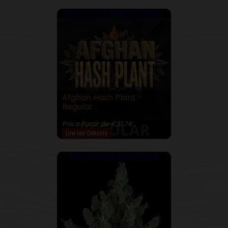
Buy 5 Get Double! 10 Seeds
Afghan Hash Plant -
Regular
21% THC
Prix a Partir de €31.74
Lire les Détails
Buy 3 Get Double! 6 Seeds