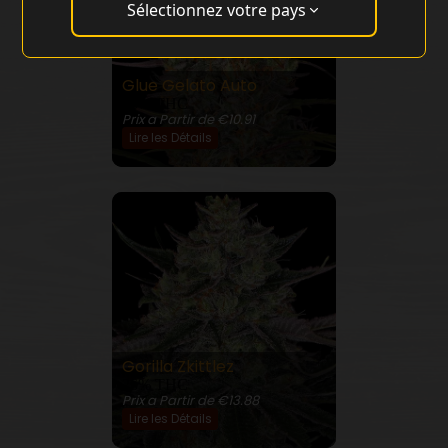
Sélectionnez votre pays
Glue Gelato Auto
26% THC
Prix a Partir de €10.91
Lire les Détails
Gorilla Zkittlez
26% THC
Prix a Partir de €13.88
Lire les Détails