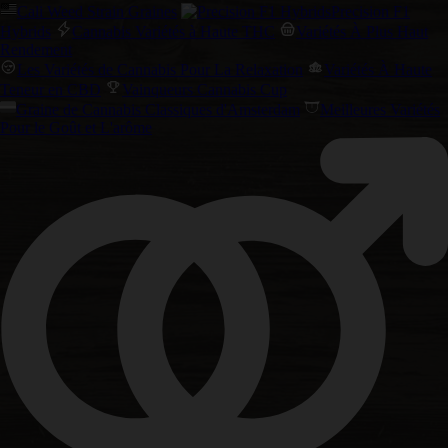
Cali Weed Strain Graines
Precision F1
Hybrids
Cannabis Variétés à Haute THC
Variétés À Plus Haut
Rendement
Les Variétés de Cannabis Pour La Relaxation
Variétés À Haute
Teneur en CBD
Vainqueurs Cannabis Cup
Graine de Cannabis Classiques d'Amsterdam
Meilleures Variétés
Pour le Goût et L'arôme