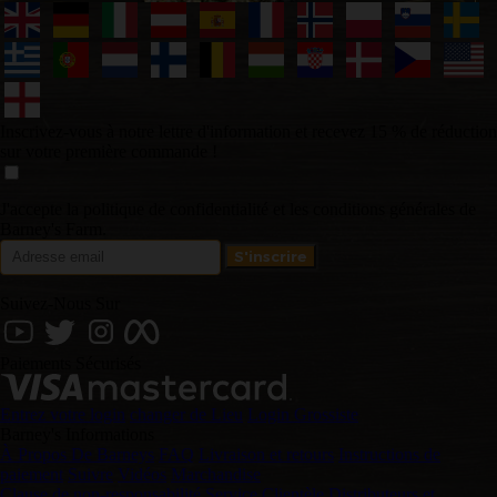
Inscrivez-vous à notre lettre d'information et recevez 15 % de réduction
sur votre première commande !
J'accepte la politique de confidentialité et les conditions générales de
Barney's Farm.
Suivez-Nous Sur
Paiements Sécurisés
Entrez votre login
changer de Lieu
Login Grossiste
Barney's Informations
À Propos De Barneys
FAQ
Livraison et retours
Instructions de
paiement
Suivre
Vidéos
Marchandise
Clause de non-responsabilité
Service Clientèle
Distributeurs et