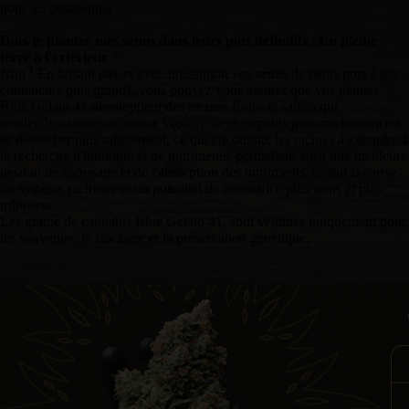
pour les positionner.
Dois-je planter mes semis dans leurs pots définitifs / En pleine
terre à l'extérieur ?
Non ! En faisant passer avec précaution vos semis de petits pots à des
conteneurs plus grands, vous pouvez vous assurer que vos plantes
Blue Gelato 41 développent des racines fortes et saines qui
soutiendront une croissance vigoureuse. Les petits pots ont tendance à
se dessécher plus rapidement, ce qui encourage les racines à s'étendre à
la recherche d'humidité et de nutriments, permettant ainsi une meilleure
gestion de l'arrosage et de l'absorption des nutriments, ce qui favorise
un système racinaire et un potentiel de croissance plus sains et plus
robustes.
Les graine de cannabis Blue Gelato 41, sont vendues uniquement pour
les souvenirs, le stockage et la préservation génétique.