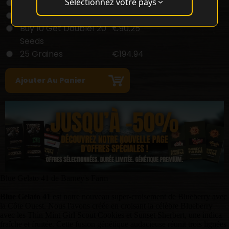
Sélectionnez votre pays
3 Graines
€36.70
5 Graines
€52.56
Buy 10 Get Double! 20
€90.25
Seeds
25 Graines
€194.94
Blue Gelato 41 de Barney's Farm
Blue Gelato 41
est notre nouveau super-croisement de Blueberry avec
la Côte Ouest. Nous l'avons créée en croisant la célèbre Blueberry
avec les Thin Mint Girl Scout Cookies et Sunset Sherbert, une indica
fraîche et fruitée. Cette fusion génétique audacieuse réunit trois lignées