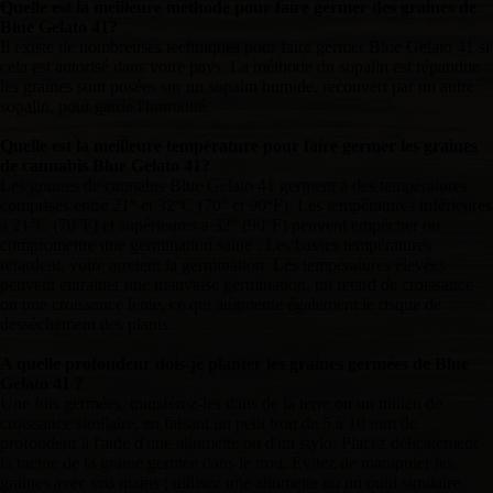
Quelle est la meilleure méthode pour faire germer des graines de
Blue Gelato 41?
Il existe de nombreuses techniques pour faire germer Blue Gelato 41 si
cela est autorisé dans votre pays. La méthode du sopalin est répandue :
les graines sont posées sur un sopalin humide, recouvert par un autre
sopalin, pour garde l'humidité.
Quelle est la meilleure température pour faire germer les graines
de cannabis Blue Gelato 41?
Les graines de cannabis Blue Gelato 41 germent à des températures
comprises entre 21° et 32°C (70° et 90°F). Les températures inférieures
à 21°C (70°F) et supérieures a 32° (90°F) peuvent empécher ou
compromettre une germination saine : Les basses températures
retardent, voire arretent la germination. Les températures élevées
peuvent entrainer une mauvaise germination, un retard de croissance
ou une croissance lente, ce qui augmente également le risque de
dessèchement des plants.
A quelle profondeur dois-je planter les graines germées de Blue
Gelato 41 ?
Une fois germées, transférez-les dans de la terre ou un milieu de
croissance similaire, en faisant un petit trou de 5 à 10 mm de
profondeur à l'aide d'une allumette ou d'un stylo. Placez délicatement
la racine de la graine germée dans le trou. Évitez de manipuler les
graines avec vos mains ; utilisez une allumette ou un outil similaire