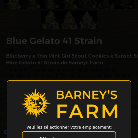
Blue Gelato 41 Strain
26% THC
Blueberry x Thin Mint Girl Scout Cookies x Sunset S
Blue Gelato 41 Strain de Barneys Farm
Un hybride à dominance indica créé par le croisement de
Blueberry et Gelato #41. Il présente des notes sucrées de baies et
crémeuses.
Cette variété offre des effets relaxants et euphoriques avec un
léger buzz corporel. Niveaux de THC de 26%. Les plants
d'intérieur atteignent 110-150 cm avec un rendement potentiel
jusqu'à 700-800g/m².
Blue Gelato 41 Graines De Cannabis - Type: Graines De Weed
Féminisées
Veuillez sélectionner votre emplacement:
1 Graines
€13.88