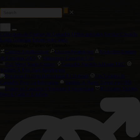
Collections de Graines de Cannabis
Offres spéciales
Service Clientèle
Login Grossiste
Entrez votre login
Collections de Graines de Cannabis
Graines Autofloraison
Graines Féminisées
Nouvelles Graines
de Cannabis 2025
Vainqueurs Cannabis Cup
Cali Weed Strain Graines
Cannabis Variétés à Haute THC
Variétés À Plus Haut Rendement
Precision F1 Hybrids
Les Variétés de
Cannabis Pour La Relaxation
Variétés À Haute Teneur en CBD
Graine de Cannabis Classiques d'Amsterdam
Meilleures Variétés
Pour le Goût et L'arôme