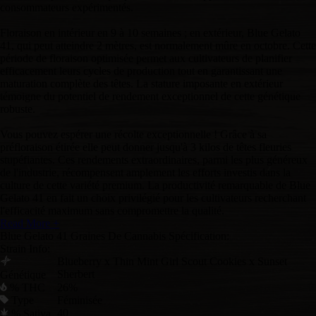
consommateurs expérimentés.
Floraison en intérieur en 9 à 10 semaines ; en extérieur, Blue Gelato
41, qui peut atteindre 2 mètres, est normalement mûre en octobre. Cette
période de floraison optimisée permet aux cultivateurs de planifier
efficacement leurs cycles de production tout en garantissant une
maturation complète des têtes. La stature imposante en extérieur
témoigne du potentiel de rendement exceptionnel de cette génétique
robuste.
Vous pouvez espérer une récolte exceptionnelle ! Grâce à sa
préfloraison étirée elle peut donner jusqu'à 3 kilos de têtes fleuries
stupéfiantes. Ces rendements extraordinaires, parmi les plus généreux
de l'industrie, récompensent amplement les efforts investis dans la
culture de cette variété premium. La productivité remarquable de Blue
Gelato 41 en fait un choix privilégié pour les cultivateurs recherchant
l'efficacité maximum sans compromettre la qualité.
Read More +
Blue Gelato 41 Graines De Cannabis Spécification:
Strain Info:
Blueberry x Thin Mint Girl Scout Cookies x Sunset
Sherbert
Génétique
% THC
26%
Type
Féminisée
40
% Sativa