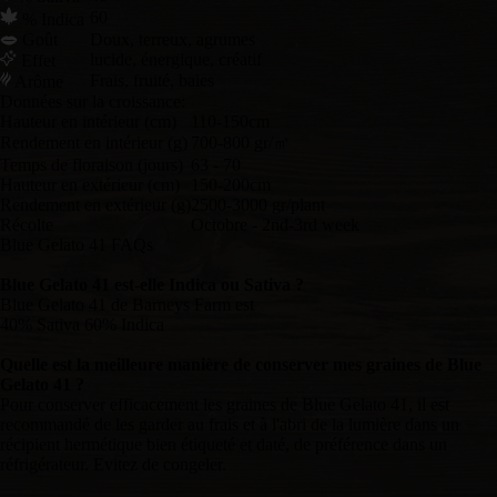
60
% Indica
Goût
Doux, terreux, agrumes
lucide, énergique, créatif
Effet
Frais, fruité, baies
Arôme
Données sur la croissance:
Hauteur en intérieur (cm)
110-150cm
Rendement en intérieur (g)
700-800 gr/㎡
Temps de floraison (jours)
63 - 70
Hauteur en extérieur (cm)
150-200cm
Rendement en extérieur (g)
2500-3000 gr/plant
Récolte
Octobre - 2nd-3rd week
Blue Gelato 41 FAQs
Blue Gelato 41 est-elle Indica ou Sativa ?
Blue Gelato 41 de Barneys Farm est
40% Sativa 60% Indica
Quelle est la meilleure manière de conserver mes graines de Blue
Gelato 41 ?
Pour conserver efficacement les graines de Blue Gelato 41, il est
recommandé de les garder au frais et à l'abri de la lumière dans un
récipient hermétique bien étiqueté et daté, de préférence dans un
réfrigérateur. Evitez de congeler.