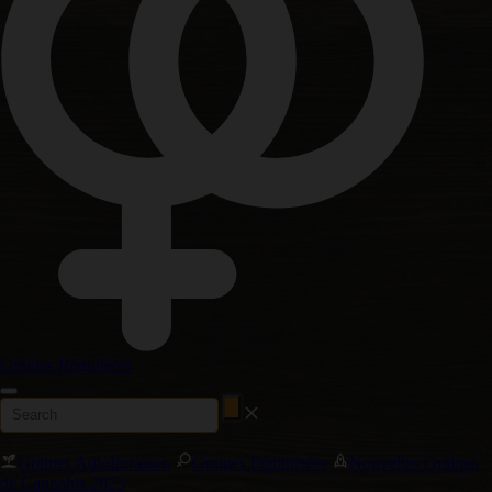
Graines Régulières
Graines Autofloraison
Graines Féminisées
Nouvelles Graines
de Cannabis 2025