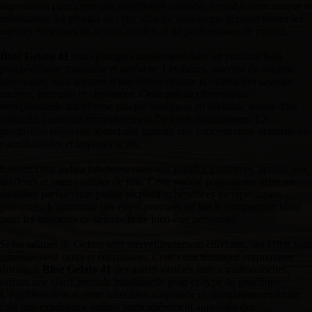
légendaires pour créer une expérience cannabis véritablement unique et
mémorable. Le résultat de cette alliance stratégique dépasse toutes les
attentes en termes de saveur, d'effets et de performance de culture.
Blue Gelato 41
vous plongera rapidement dans un puissant bain
psychédélique tranquille et agréable. Les fleurs, souvent de couleur
bleu-violet, sont gorgées d'une résine épaisse et offrent des saveurs
sucrées, terreuses et citronnées. Cette palette chromatique
exceptionnelle transforme chaque bourgeon en véritable œuvre d'art
naturelle, captivant immédiatement l'œil des connaisseurs. La
production résineuse abondante garantit une concentration optimale en
cannabinoïdes et terpènes actifs.
Laissez cette indica fabuleuse ravir vos papilles gustatives, apaiser vos
douleurs et vous combler de joie. Cette variété polyvalente offre un
équilibre parfait entre plaisir récréatif et bénéfices thérapeutiques
potentiels. L'harmonie des effets procurés en fait le compagnon idéal
pour les moments de détente et de bien-être personnel.
Si les arômes de Gelato sont merveilleusement enivrants, ses effets sont
généralement clairs et énergisants. Cette caractéristique surprenante
distingue
Blue Gelato 41
des autres variétés indica traditionnelles,
offrant une clarté mentale inhabituelle pour ce type de génétique.
L'équilibre délicat entre relaxation corporelle et stimulation cérébrale
crée une expérience unique particulièrement appréciée des