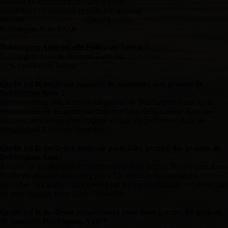
Hauteur en extérieur (cm)
110-150cm
Rendement en extérieur (g)
150-250 gr/plant
Récolte
70 - 75
Bubblegum Auto FAQs
Bubblegum Auto est-elle Indica ou Sativa ?
Bubblegum Auto de Barneys Farm est
15% Sativa 85% Indica
Quelle est la meilleure manière de conserver mes graines de
Bubblegum Auto ?
Pour conserver efficacement les graines de Bubblegum Auto, il est
recommandé de les garder au frais et à l'abri de la lumière dans un
récipient hermétique bien étiqueté et daté, de préférence dans un
réfrigérateur. Evitez de congeler.
Quelle est la meilleure méthode pour faire germer des graines de
Bubblegum Auto?
Il existe de nombreuses techniques pour faire germer Bubblegum Auto
si cela est autorisé dans votre pays. La méthode du sopalin est
répandue : les graines sont posées sur un sopalin humide, recouvert par
un autre sopalin, pour garde l'humidité.
Quelle est la meilleure température pour faire germer les graines
de cannabis Bubblegum Auto?