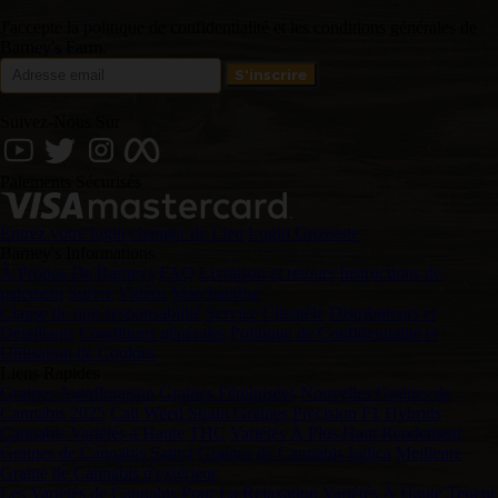
J'accepte la politique de confidentialité et les conditions générales de
Barney's Farm.
Suivez-Nous Sur
Paiements Sécurisés
Entrez votre login
changer de Lieu
Login Grossiste
Barney's Informations
À Propos De Barneys
FAQ
Livraison et retours
Instructions de
paiement
Suivre
Vidéos
Marchandise
Clause de non-responsabilité
Service Clientèle
Distributeurs et
Détaillants
Conditions générales
Politique de Confidentialité et
Utilisation de Cookies
Liens Rapides
Graines Autofloraison
Graines Féminisées
Nouvelles Graines de
Cannabis 2025
Cali Weed Strain Graines
Precision F1 Hybrids
Cannabis Variétés à Haute THC
Variétés À Plus Haut Rendement
Graines de Cannabis Sativa
Graines de Cannabis Indica
Meilleure
Graine de Cannabis d'extérieur
Les Variétés de Cannabis Pour La Relaxation
Variétés À Haute Teneur