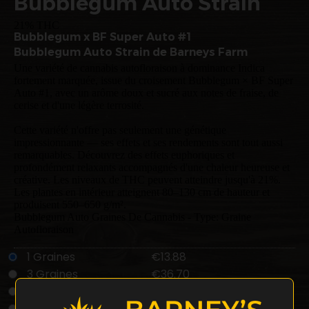
Bubblegum Auto Strain
21% THC
Bubblegum x BF Super Auto #1
Bubblegum Auto Strain de Barneys Farm
Une variété de cannabis autofloraison à dominance Indica
fortement marquée, issue du croisement Bubblegum × BF Super
Auto #1, avec un arôme doux et sucré aux notes de fraise, de
cerise et d'une légère terrosité.
Cette variété n'offre pas seulement une génétique
impressionnante — ses effets et ses rendements sont tout aussi
remarquables. Découvrez des effets euphoriques et
profondément relaxants accompagnés d'une chaleur heureuse et
créative. Les niveaux de THC peuvent atteindre jusqu'à 21%.
Les plantes en intérieur atteignent 80–130 cm de hauteur et
produisent 550–650 g/m².
Bubblegum Auto Graines De Cannabis - Type: Graine
Autofloraison
1 Graines
€13.88
3 Graines
€36.70
5 Graines
€52.56
Buy 10 Get Double! 20
€90.25