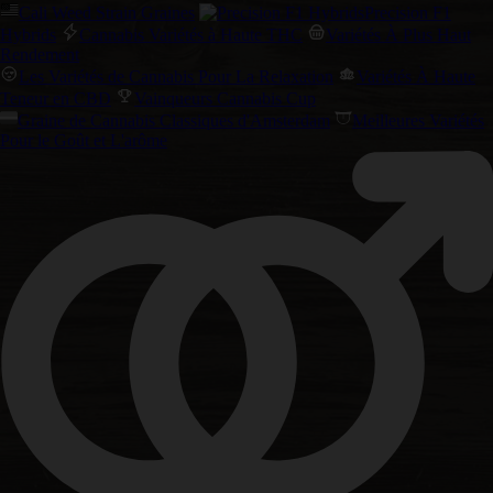
Cali Weed Strain Graines
Precision F1
Hybrids
Cannabis Variétés à Haute THC
Variétés À Plus Haut
Rendement
Les Variétés de Cannabis Pour La Relaxation
Variétés À Haute
Teneur en CBD
Vainqueurs Cannabis Cup
Graine de Cannabis Classiques d'Amsterdam
Meilleures Variétés
Pour le Goût et L'arôme