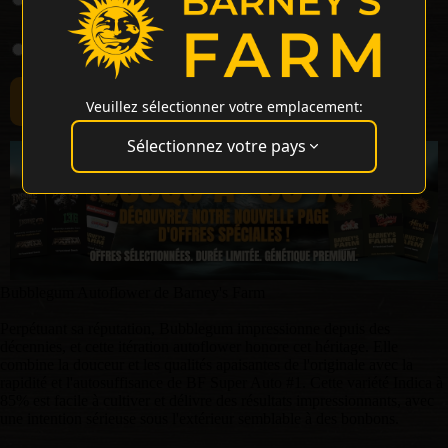
Seeds
25 Graines
€195.37
Veuillez sélectionner votre emplacement:
Sélectionnez votre pays
Bubblegum Autoflower de Barney's Farm
Perpétuant sa réputation, Bubblegum impressionne depuis des
décennies, et cette itération autoflower honore cet héritage. Elle
combine la douceur et les qualités apaisantes de l'originale avec la
rapidité et l'autosuffisance de BF Super Auto #1. Cette variété Indica à
85% est facile à cultiver et délivre des résultats impressionnants, avec
une intention sérieuse sous l'extérieur semblable à des bonbons.