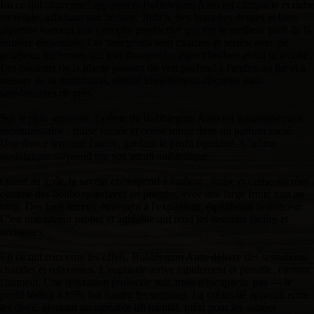
En ce qui concerne l'apparence, Bubblegum Auto est compacte et riche
en résine, affichant son héritage Indica. Ses branches denses et bien
réparties forment une canopée productive qui tire le meilleur parti de la
lumière disponible. Les bourgeons sont charnus et serrés, avec de
généreux trichomes qui leur donnent un aspect brillant avant la récolte.
Les couleurs de la plante passent du vert profond à l'ambre au fur et à
mesure de sa maturation, restant visuellement discrètes mais
satisfaisantes de près.
Sur le plan sensoriel, l'arôme de Bubblegum Auto est instantanément
reconnaissable : fraise sucrée et cerise rouge dans un parfum sucré.
Une douce terrosité l'ancre, gardant le profil équilibré. L'arôme
nostalgique surprend par son attrait authentique.
Quant au goût, la saveur correspond à l'arôme : fraise et cerise sucrées
comme des bonbons arrivent en premier, avec une large fruité tout au
long. Des tons terreux émergent à l'expiration, équilibrant la douceur.
C'est une saveur propre et agréable qui rend les sessions faciles et
invitantes.
En ce qui concerne les effets, Bubblegum Auto délivre des sensations
chaudes et relaxantes. L'euphorie arrive rapidement et persiste, élevant
l'humeur. Une relaxation profonde suit, mais n'incapacite pas — le
profil Indica à 85% fait fondre les tensions. La créativité apparaît entre
les deux, ajoutant un agréable lift mental. Idéal pour les soirées