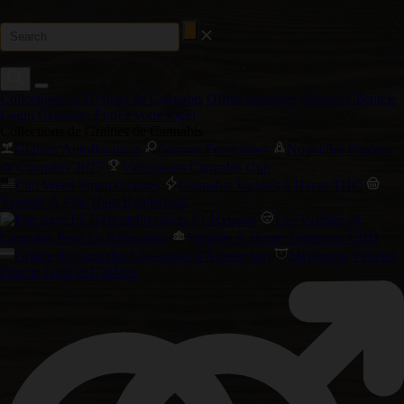
Collections de Graines de Cannabis
Offres spéciales
Service Clientèle
Login Grossiste
Entrez votre login
Collections de Graines de Cannabis
Graines Autofloraison
Graines Féminisées
Nouvelles Graines
de Cannabis 2025
Vainqueurs Cannabis Cup
Cali Weed Strain Graines
Cannabis Variétés à Haute THC
Variétés À Plus Haut Rendement
Precision F1 Hybrids
Les Variétés de
Cannabis Pour La Relaxation
Variétés À Haute Teneur en CBD
Graine de Cannabis Classiques d'Amsterdam
Meilleures Variétés
Pour le Goût et L'arôme