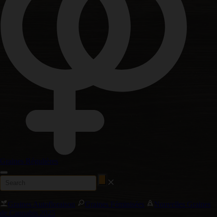
Graines Régulières
Graines Autofloraison
Graines Féminisées
Nouvelles Graines
de Cannabis 2025