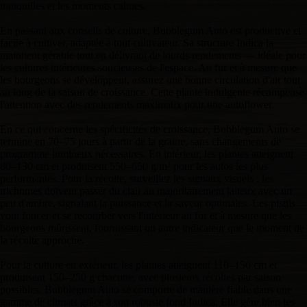
tranquilles et les moments calmes.
En passant aux conseils de culture, Bubblegum Auto est productive et
facile à cultiver, adaptée à tout cultivateur. Sa structure Indica la
maintient gérable tout en délivrant de lourds rendements — idéale pour
les cultures intérieures soucieuses de l'espace. Au fur et à mesure que
les bourgeons se développent, assurez une bonne circulation d'air tout
au long de la saison de croissance. Cette plante indulgente récompense
l'attention avec des rendements maximaux pour une autoflower.
En ce qui concerne les spécificités de croissance, Bubblegum Auto se
termine en 70–75 jours à partir de la graine, sans changements de
programme lumineux nécessaires. En intérieur, les plantes atteignent
80–130 cm et produisent 550–650 g/m² pour les autos les plus
performantes. Pour la récolte, surveillez les signaux visuels : les
trichomes doivent passer du clair au majoritairement laiteux avec un
peu d'ambre, signalant la puissance et la saveur optimales. Les pistils
vont foncer et se recourber vers l'intérieur au fur et à mesure que les
bourgeons mûrissent, fournissant un autre indicateur que le moment de
la récolte approche.
Pour la culture en extérieur, les plantes atteignent 110–150 cm et
produisent 150–250 g chacune, avec plusieurs récoltes par saison
possibles. Bubblegum Auto se comporte de manière fiable dans une
gamme de climats grâce à son robuste fond Indica. Elle gère bien les