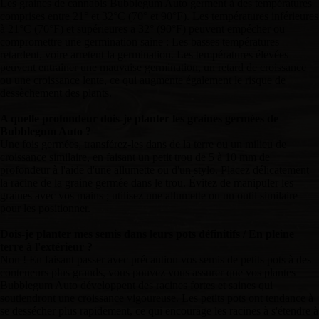
Les graines de cannabis Bubblegum Auto germent à des températures
comprises entre 21° et 32°C (70° et 90°F). Les températures inférieures
à 21°C (70°F) et supérieures a 32° (90°F) peuvent empécher ou
compromettre une germination saine : Les basses températures
retardent, voire arretent la germination. Les températures élevées
peuvent entrainer une mauvaise germination, un retard de croissance
ou une croissance lente, ce qui augmente également le risque de
dessèchement des plants.
A quelle profondeur dois-je planter les graines germées de
Bubblegum Auto ?
Une fois germées, transférez-les dans de la terre ou un milieu de
croissance similaire, en faisant un petit trou de 5 à 10 mm de
profondeur à l'aide d'une allumette ou d'un stylo. Placez délicatement
la racine de la graine germée dans le trou. Évitez de manipuler les
graines avec vos mains ; utilisez une allumette ou un outil similaire
pour les positionner.
Dois-je planter mes semis dans leurs pots définitifs / En pleine
terre à l'extérieur ?
Non ! En faisant passer avec précaution vos semis de petits pots à des
conteneurs plus grands, vous pouvez vous assurer que vos plantes
Bubblegum Auto développent des racines fortes et saines qui
soutiendront une croissance vigoureuse. Les petits pots ont tendance à
se dessécher plus rapidement, ce qui encourage les racines à s'étendre à