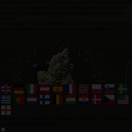
la recherche d'humidité et de nutriments, permettant ainsi une meilleure
gestion de l'arrosage et de l'absorption des nutriments, ce qui favorise
un système racinaire et un potentiel de croissance plus sains et plus
robustes.
Les graine de cannabis Bubblegum Auto, sont vendues uniquement
pour les souvenirs, le stockage et la préservation génétique.
Inscrivez-vous à notre lettre d'information et recevez 15 % de réduction
sur votre première commande !