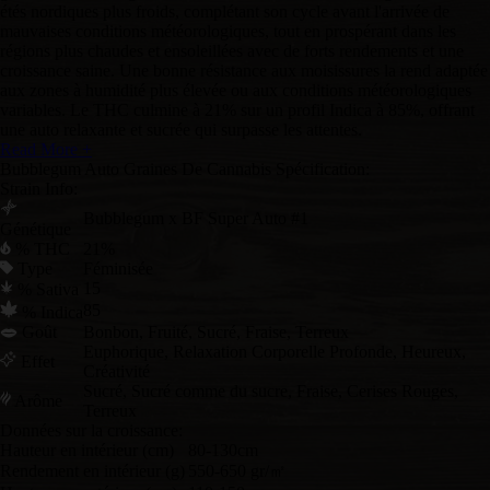
étés nordiques plus froids, complétant son cycle avant l'arrivée de
mauvaises conditions météorologiques, tout en prospérant dans les
régions plus chaudes et ensoleillées avec de forts rendements et une
croissance saine. Une bonne résistance aux moisissures la rend adaptée
aux zones à humidité plus élevée ou aux conditions météorologiques
variables. Le THC culmine à 21% sur un profil Indica à 85%, offrant
une auto relaxante et sucrée qui surpasse les attentes.
Read More +
Bubblegum Auto Graines De Cannabis Spécification:
Strain Info:
Bubblegum x BF Super Auto #1
Génétique
% THC
21%
Type
Féminisée
15
% Sativa
85
% Indica
Goût
Bonbon, Fruité, Sucré, Fraise, Terreux
Euphorique, Relaxation Corporelle Profonde, Heureux,
Effet
Créativité
Sucré, Sucré comme du sucre, Fraise, Cerises Rouges,
Arôme
Terreux
Données sur la croissance:
Hauteur en intérieur (cm)
80-130cm
Rendement en intérieur (g)
550-650 gr/㎡