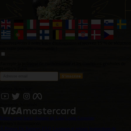
Inscrivez-vous à notre lettre d'information et recevez 15 % de réduction
sur votre première commande !
J'accepte la politique de confidentialité et les conditions générales de
Barney's Farm.
Suivez-Nous Sur
Paiements Sécurisés
Entrez votre login
changer de Lieu
Login Grossiste
Barney's Informations
À Propos De Barneys
FAQ
Livraison et retours
Instructions de