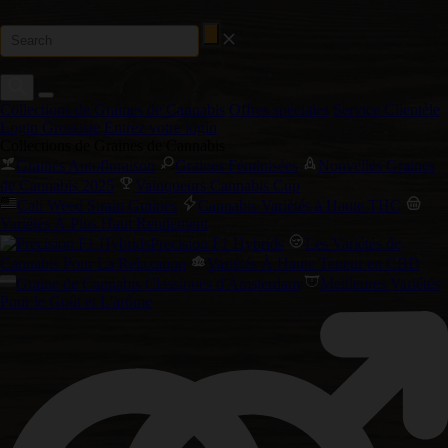
Collections de Graines de Cannabis
Offres spéciales
Service Clientèle
Login Grossiste
Entrez votre login
Collections de Graines de Cannabis
Graines Autofloraison
Graines Féminisées
Nouvelles Graines
de Cannabis 2025
Vainqueurs Cannabis Cup
Cali Weed Strain Graines
Cannabis Variétés à Haute THC
Variétés À Plus Haut Rendement
Precision F1 Hybrids
Les Variétés de
Cannabis Pour La Relaxation
Variétés À Haute Teneur en CBD
Graine de Cannabis Classiques d'Amsterdam
Meilleures Variétés
Pour le Goût et L'arôme