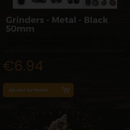
Grinders - Metal - Black
50mm
Moulin en métal noir de Barney's Farm (4 pièces avec tamis).
Hauteur 3.8cm, diamètre 5cm.
€6.94