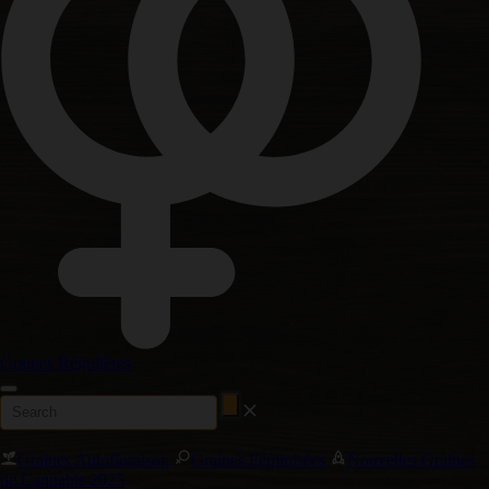
Graines Régulières
Graines Autofloraison
Graines Féminisées
Nouvelles Graines
de Cannabis 2025