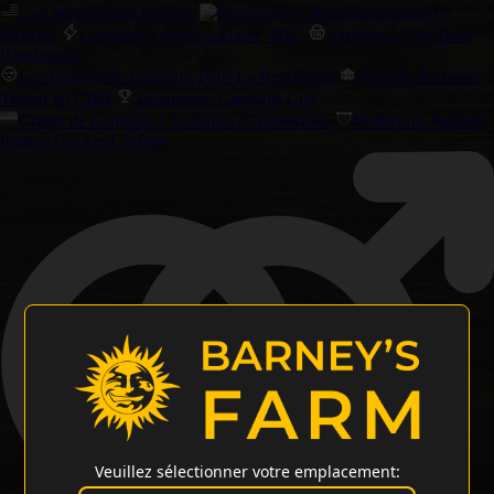
Cali Weed Strain Graines
Precision F1
Hybrids
Cannabis Variétés à Haute THC
Variétés À Plus Haut
Rendement
Les Variétés de Cannabis Pour La Relaxation
Variétés À Haute
Teneur en CBD
Vainqueurs Cannabis Cup
Graine de Cannabis Classiques d'Amsterdam
Meilleures Variétés
Pour le Goût et L'arôme
Veuillez sélectionner votre emplacement: