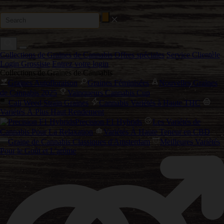
Collections de Graines de Cannabis
Offres spéciales
Service Clientèle
Login Grossiste
Entrez votre login
Collections de Graines de Cannabis
Graines Autofloraison
Graines Féminisées
Nouvelles Graines
de Cannabis 2025
Vainqueurs Cannabis Cup
Cali Weed Strain Graines
Cannabis Variétés à Haute THC
Variétés À Plus Haut Rendement
Precision F1 Hybrids
Les Variétés de
Cannabis Pour La Relaxation
Variétés À Haute Teneur en CBD
Graine de Cannabis Classiques d'Amsterdam
Meilleures Variétés
Pour le Goût et L'arôme