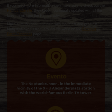
If you need more information then make sure to check out the
Hanfparade site
, they keep it continually updated with all the
latest news from the Hanfparade!
Make sure to keep up to date with the latest and greatest
Marijuana events from around the world on the
Barney’s
Farm Facebook
page.
The Neptunbrunnen , in the immediate
vicinity of the S + U Alexanderplatz station
with the world-famous Berlin TV tower.