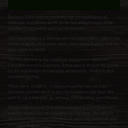
Barney’s Farm actively campaign for the legalisation of
Cannabis around the world, so we are always happy to be
involved in big events such as Hanfparade.
The Hanfparade is a German pro-cannabis march, right in the
centre of Berlin. This event takes place every August, and it's
back again for 2019!
The Hanfparade is the traditional and german-wide pro-
Cannabis march in Germany. Every year in August we gather
for the legalisation of Cannabis as resource, medicine and
recreational drug.
There were 10,000 to 13,000 participants from all over
Germany and the world to the Hanfparade in last year. We
want to top it this year so: tell your friends, bring your friends!
Hanfparade is a march and a movement to push ideas on
how the legalisation of Cannabis can be done. We fight for
the human right to use Cannabis as resource, medicine and
recreational drug.