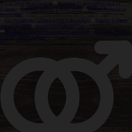
Cali Weed Strain Graines
Precision F1
Hybrids
Cannabis Variétés à Haute THC
Variétés À Plus Haut
Rendement
Les Variétés de Cannabis Pour La Relaxation
Variétés À Haute
Teneur en CBD
Vainqueurs Cannabis Cup
Graine de Cannabis Classiques d'Amsterdam
Meilleures Variétés
Pour le Goût et L'arôme