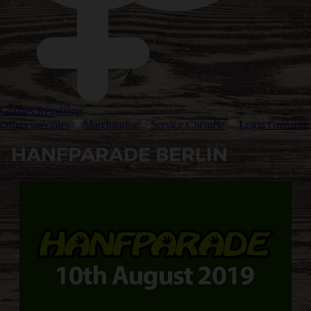
Graines Régulières
Offres spéciales
Marchandise
Service Clientèle
Login Grossiste
HANFPARADE BERLIN