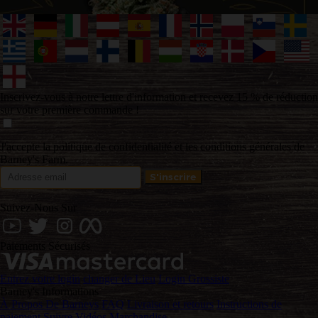
Inscrivez-vous à notre lettre d'information et recevez 15 % de réduction
sur votre première commande !
J'accepte la politique de confidentialité et les conditions générales de
Barney's Farm.
Suivez-Nous Sur
Paiements Sécurisés
Entrez votre login
changer de Lieu
Login Grossiste
Barney's Informations
À Propos De Barneys
FAQ
Livraison et retours
Instructions de
paiement
Suivre
Vidéos
Marchandise