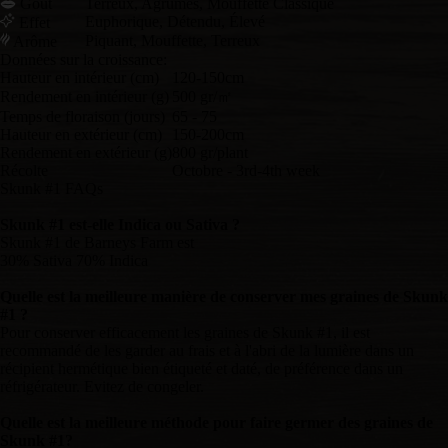
Goût
Terreux, Agrumes, Mouffette Classique
Euphorique, Détendu, Élevé
Effet
Piquant, Mouffette, Terreux
Arôme
Données sur la croissance:
Hauteur en intérieur (cm)
120-150cm
Rendement en intérieur (g)
500 gr/㎡
Temps de floraison (jours)
65 - 75
Hauteur en extérieur (cm)
150-200cm
Rendement en extérieur (g)
800 gr/plant
Récolte
Octobre - 3rd-4th week
Skunk #1 FAQs
Skunk #1 est-elle Indica ou Sativa ?
Skunk #1 de Barneys Farm est
30% Sativa 70% Indica
Quelle est la meilleure manière de conserver mes graines de Skunk
#1 ?
Pour conserver efficacement les graines de Skunk #1, il est
recommandé de les garder au frais et à l'abri de la lumière dans un
récipient hermétique bien étiqueté et daté, de préférence dans un
réfrigérateur. Evitez de congeler.
Quelle est la meilleure méthode pour faire germer des graines de
Skunk #1?