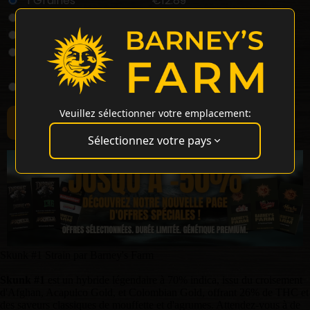
1 Graines
€12.89
3 Graines
€33.72
5 Graines
€48.60
Buy 10 Get Double! 20
€84.30
Seeds
25 Graines
€173.56
Veuillez sélectionner votre emplacement:
Sélectionnez votre pays
Skunk #1 Strain par Barney's Farm
Skunk #1
est un hybride légendaire à 70% indica, issu du croisement
d'Afghan, Acapulco Gold, et Colombian Gold, offrant 26% de THC et
des saveurs classiques de mouffette et d'agrumes. Attendez-vous à de