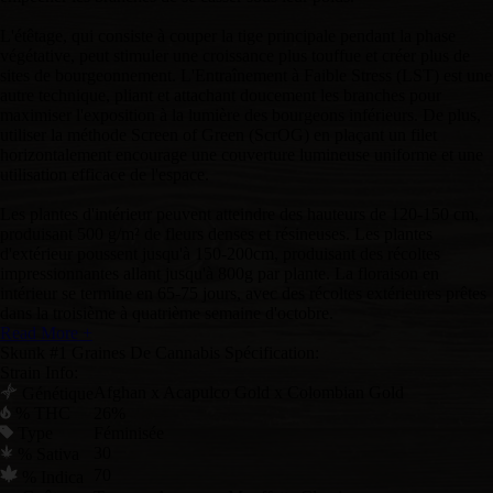
L'étêtage, qui consiste à couper la tige principale pendant la phase
végétative, peut stimuler une croissance plus touffue et créer plus de
sites de bourgeonnement. L'Entraînement à Faible Stress (LST) est une
autre technique, pliant et attachant doucement les branches pour
maximiser l'exposition à la lumière des bourgeons inférieurs. De plus,
utiliser la méthode Screen of Green (ScrOG) en plaçant un filet
horizontalement encourage une couverture lumineuse uniforme et une
utilisation efficace de l'espace.
Les plantes d'intérieur peuvent atteindre des hauteurs de 120-150 cm,
produisant 500 g/m² de fleurs denses et résineuses. Les plantes
d'extérieur poussent jusqu'à 150-200cm, produisant des récoltes
impressionnantes allant jusqu'à 800g par plante. La floraison en
intérieur se termine en 65-75 jours, avec des récoltes extérieures prêtes
dans la troisième à quatrième semaine d'octobre.
Read More +
Skunk #1 Graines De Cannabis Spécification:
Strain Info:
Afghan x Acapulco Gold x Colombian Gold
Génétique
% THC
26%
Type
Féminisée
30
% Sativa
70
% Indica