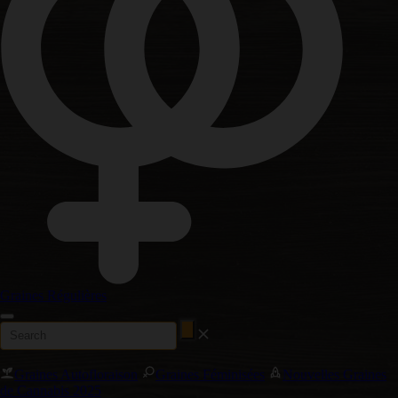
Graines Régulières
Graines Autofloraison
Graines Féminisées
Nouvelles Graines
de Cannabis 2025