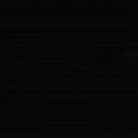
Il existe de nombreuses techniques pour faire germer Skunk #1 si cela
est autorisé dans votre pays. La méthode du sopalin est répandue : les
graines sont posées sur un sopalin humide, recouvert par un autre
sopalin, pour garde l'humidité.
Quelle est la meilleure température pour faire germer les graines
de cannabis Skunk #1?
Les graines de cannabis Skunk #1 germent à des températures
comprises entre 21° et 32°C (70° et 90°F). Les températures inférieures
à 21°C (70°F) et supérieures a 32° (90°F) peuvent empécher ou
compromettre une germination saine : Les basses températures
retardent, voire arretent la germination. Les températures élevées
peuvent entrainer une mauvaise germination, un retard de croissance
ou une croissance lente, ce qui augmente également le risque de
dessèchement des plants.
A quelle profondeur dois-je planter les graines germées de Skunk
#1 ?
Une fois germées, transférez-les dans de la terre ou un milieu de
croissance similaire, en faisant un petit trou de 5 à 10 mm de
profondeur à l'aide d'une allumette ou d'un stylo. Placez délicatement
la racine de la graine germée dans le trou. Évitez de manipuler les
graines avec vos mains ; utilisez une allumette ou un outil similaire
pour les positionner.