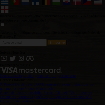
Inscrivez-vous à notre lettre d'information et recevez 15 % de réduction
sur votre première commande !
J'accepte la politique de confidentialité et les conditions générales de
Barney's Farm.
Suivez-Nous Sur
Paiements Sécurisés
Entrez votre login
changer de Lieu
Login Grossiste
Barney's Informations
À Propos De Barneys
FAQ
Livraison et retours
Instructions de
paiement
Suivre
Vidéos
Marchandise
Clause de non-responsabilité
Service Clientèle
Distributeurs et
Détaillants
Conditions générales
Politique de Confidentialité et
Utilisation de Cookies