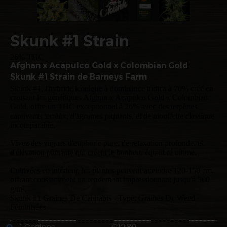
Skunk #1 Strain
26% THC
Afghan x Acapulco Gold x Colombian Gold
Skunk #1 Strain de Barneys Farm
Skunk #1, l'hybride iconique à dominance indica à 70% créé en
croisant les génétiques Afghan x Acapulco Gold x Colombian
Gold, offre un THC exceptionnel à 26% avec des terpènes
captivants terreux, d'agrumes piquants, et de mouffette classique
incomparable.
Vivez des vagues d'euphorie pure, de relaxation profonde, et
d'élévation planante qui créent le bonheur équilibré ultime.
Cultivées en intérieur, les plantes peuvent atteindre 120-150 cm,
offrant constamment un rendement impressionnant jusqu'à 500
g/m².
Skunk #1 Graines De Cannabis - Type: Graines De Weed
Féminisées