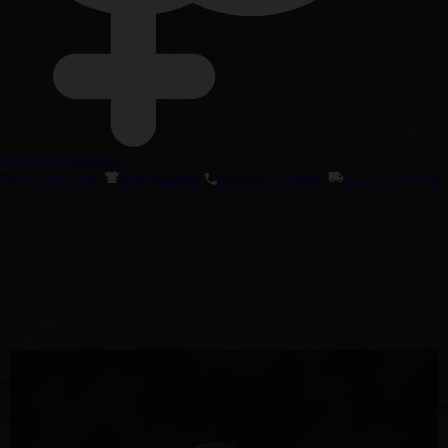
Graines Régulières
Offres spéciales
Marchandise
Service Clientèle
Login Grossiste