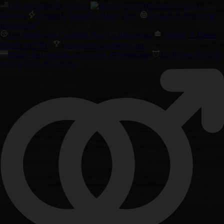
Cali Weed Strain Graines
Precision F1
Hybrids
Cannabis Variétés à Haute THC
Variétés À Plus Haut
Rendement
Les Variétés de Cannabis Pour La Relaxation
Variétés À Haute
Teneur en CBD
Vainqueurs Cannabis Cup
Graine de Cannabis Classiques d'Amsterdam
Meilleures Variétés
Pour le Goût et L'arôme