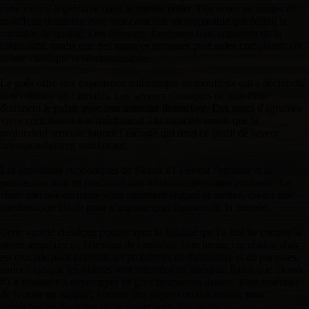
cette variété légendaire dans le monde entier. Des notes piquantes de
mouffette dominent avec leur caractère incomparable qui définit le
cannabis de qualité. Des éléments d'agrumes frais apportent de la
luminosité, tandis que des nuances terreuses profondes complètent cet
arôme classique et reconnaissable.
Le goût offre une expérience authentique de mouffette qui a déclenché
la révolution du cannabis. Les saveurs classiques de mouffette
dominent le palais avec leur intensité distinctive. Des notes d'agrumes
vives contribuent à la fraîcheur et à la vivacité, tandis que la
profondeur terreuse fournit l'ancrage qui rend ce profil de saveur
intemporellement satisfaisant.
Les sensations euphoriques de Skunk #1 élèvent l'humeur et la
perspective tout en procurant une relaxation physique profonde. La
clarté mentale édifiante vous maintient engagé et motivé, créant une
combinaison idéale pour n'importe quel moment de la journée.
Cette variété classique pousse avec la fiabilité qui l'a établie comme la
pierre angulaire de l'élevage de cannabis. Une bonne circulation d'air
est cruciale pour prévenir les problèmes de moisissure et de parasites,
surtout lorsque les plantes sont cultivées en intérieur. Parce que Skunk
#1 a tendance à développer de gros bourgeons denses, il est essentiel
de fournir un support, comme des piquets ou des treillis, pour
empêcher les branches de se casser sous leur poids.