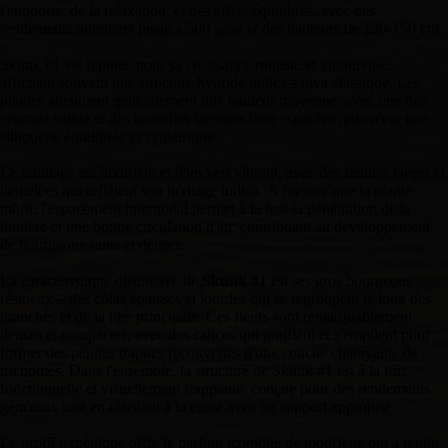
l'euphorie, de la relaxation, et des effets équilibrés, avec des
rendements intérieurs jusqu'à 500 g/m² et des hauteurs de 120-150 cm.
Skunk #1 est réputée pour sa croissance robuste et vigoureuse,
affichant souvent une structure hybride indica-sativa classique. Les
plantes atteignent généralement une hauteur moyenne, avec une tige
centrale solide et des branches latérales bien espacées qui créent une
silhouette équilibrée et symétrique.
Le feuillage est luxuriant et d'un vert vibrant, avec des feuilles larges et
dentelées qui reflètent son héritage indica. À mesure que la plante
mûrit, l'espacement internodal permet à la fois la pénétration de la
lumière et une bonne circulation d'air, contribuant au développement
de bourgeons sains et denses.
La caractéristique distinctive de
Skunk #1
est ses gros bourgeons
résineux—des colas épaisses et lourdes qui se regroupent le long des
branches et de la tige principale. Ces fleurs sont remarquablement
denses et compactes, avec des calices qui gonflent et s'empilent pour
former des pépites trapues recouvertes d'une couche chatoyante de
trichomes. Dans l'ensemble, la structure de Skunk #1 est à la fois
fonctionnelle et visuellement frappante, conçue pour des rendements
généreux tout en résistant à la casse avec un support approprié.
Le profil terpénique offre le parfum iconique de mouffette qui a rendu