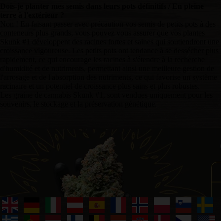
Dois-je planter mes semis dans leurs pots définitifs / En pleine
terre à l'extérieur ?
Non ! En faisant passer avec précaution vos semis de petits pots à des
conteneurs plus grands, vous pouvez vous assurer que vos plantes
Skunk #1 développent des racines fortes et saines qui soutiendront une
croissance vigoureuse. Les petits pots ont tendance à se dessécher plus
rapidement, ce qui encourage les racines à s'étendre à la recherche
d'humidité et de nutriments, permettant ainsi une meilleure gestion de
l'arrosage et de l'absorption des nutriments, ce qui favorise un système
racinaire et un potentiel de croissance plus sains et plus robustes.
Les graine de cannabis Skunk #1, sont vendues uniquement pour les
souvenirs, le stockage et la préservation génétique.