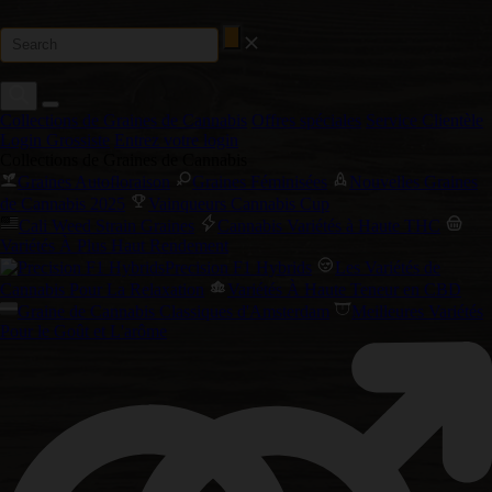
Collections de Graines de Cannabis
Offres spéciales
Service Clientèle
Login Grossiste
Entrez votre login
Collections de Graines de Cannabis
Graines Autofloraison
Graines Féminisées
Nouvelles Graines
de Cannabis 2025
Vainqueurs Cannabis Cup
Cali Weed Strain Graines
Cannabis Variétés à Haute THC
Variétés À Plus Haut Rendement
Precision F1 Hybrids
Les Variétés de
Cannabis Pour La Relaxation
Variétés À Haute Teneur en CBD
Graine de Cannabis Classiques d'Amsterdam
Meilleures Variétés
Pour le Goût et L'arôme