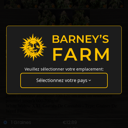
White Widow XXL Strain
28% THC
Brazilian x South Indian
White Widow XXL Strain de Barneys Farm
Cet hybride est une version améliorée de White Widow. Il
Veuillez sélectionner votre emplacement:
présente un arôme terreux et boisé avec des notes de fond
sucrées.
Sélectionnez votre pays
Les utilisateurs expérimentent des effets équilibrés avec
créativité améliorée et relaxation. Niveaux de THC de 28%. Les
plants d'intérieur atteignent 100-120 cm avec un rendement
potentiel jusqu'à 600-700g/m².
White Widow XXL Graines De Cannabis - Type: Graines De
Weed Féminisées
1 Graines
€12.89