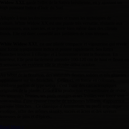
Widow XXL
garde l'effet de la Sativa brésilienne, en y ajoutant un
high puissant Indica d'Inde du Sud.
Adaptée à tous les énvironnements et toutes les techniques de
culture, White Widow XX est une plante très versatile, résitante aux
moisissures, aux insectes, et se porte bien même dans des climats
froids. Elle est donc conseillé aux jardiniers de tous niveaux.
White Widow XXL
est une plante compacte et vigoureuse qui revele
une forme typiquement indica et pousse rapidement. Ses fortes
branches tendent à s'élarger et à buissonner avant la floraison. En
intérieur, Elle peut facilement atteindre 100-120 cm de haut et fleurit en
9 semaines, en extérieur elle se récolte début octobre.
Au bébut de la floraison, des sommités fleuries solides et très gluantes
apparaissent sur ses branches. Celles-ci, en forme en colonnes,
semblent parfois de type sativa - c'est 'l'une des carcactériqtiques
originales de la plante. Grâce à sa production extraordinaire de résine,
ses sommités fleuries, ses pistls oranges et ses feuilles vert foncé sont
sont revêtus d'une épaisse couche de trichomes brillants, d'apparence
presque blanches. Ce classique d'Amsterdam, au profil terpénique
exotique, offre des arômes skunky, sucrés et âcres et des saveurs
terreuses de pins et d'épices..
Read More +