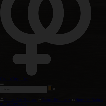
Graines Régulières
Graines Autofloraison
Graines Féminisées
Nouvelles Graines
de Cannabis 2025