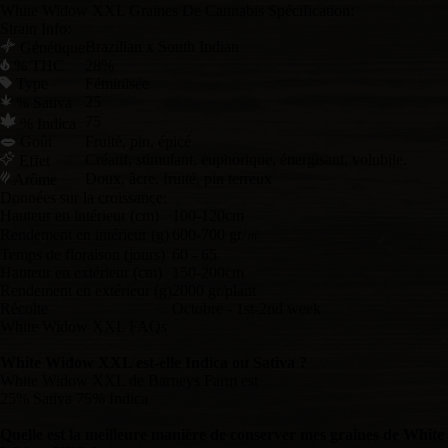
White Widow XXL Graines De Cannabis Spécification:
Strain Info:
Brazilian x South Indian
Génétique
% THC
28%
Type
Féminisée
25
% Sativa
75
% Indica
Goût
Fruité, pin, épicé
Créatif, stimulant, euphorique, énergisant, volubile.
Effet
Doux, âcre, fruité, pin terreux
Arôme
Données sur la croissance:
Hauteur en intérieur (cm)
100-120cm
Rendement en intérieur (g)
600-700 gr/㎡
Temps de floraison (jours)
60 - 65
Hauteur en extérieur (cm)
150-200cm
Rendement en extérieur (g)
2000 gr/plant
Récolte
Octobre - 1st-2nd week
White Widow XXL FAQs
White Widow XXL est-elle Indica ou Sativa ?
White Widow XXL de Barneys Farm est
25% Sativa 75% Indica
Quelle est la meilleure manière de conserver mes graines de White