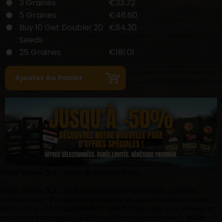
3 Graines
€33.72
5 Graines
€48.60
Buy 10 Get Double! 20
€84.30
Seeds
25 Graines
€181.01
White Widow XXL Strain de Barney's Farm
White Widow XXL de Barneys Farm est un véritable classique
d'Amsterdam. Pendant des décennies, ses svoureux arômes skunky,
âcres ont été emblématiques de la ville d'Amsterdam avec ses rues et
ses canaux pittoresques. Cette variété continue a évoluer :
White