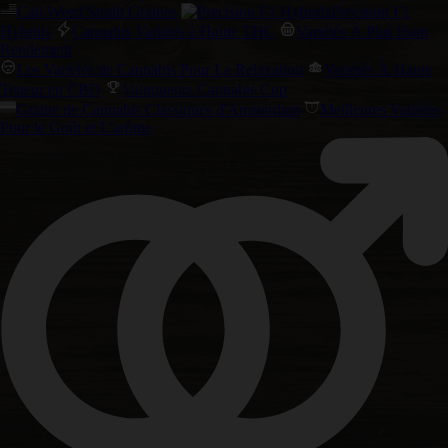
Cali Weed Strain Graines
Precision F1
Hybrids
Cannabis Variétés à Haute THC
Variétés À Plus Haut
Rendement
Les Variétés de Cannabis Pour La Relaxation
Variétés À Haute
Teneur en CBD
Vainqueurs Cannabis Cup
Graine de Cannabis Classiques d'Amsterdam
Meilleures Variétés
Pour le Goût et L'arôme