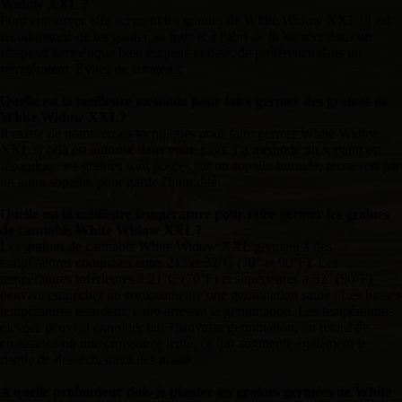
Widow XXL ?
Pour conserver efficacement les graines de White Widow XXL, il est
recommandé de les garder au frais et à l'abri de la lumière dans un
récipient hermétique bien étiqueté et daté, de préférence dans un
réfrigérateur. Evitez de congeler.
Quelle est la meilleure méthode pour faire germer des graines de
White Widow XXL?
Il existe de nombreuses techniques pour faire germer White Widow
XXL si cela est autorisé dans votre pays. La méthode du sopalin est
répandue : les graines sont posées sur un sopalin humide, recouvert par
un autre sopalin, pour garde l'humidité.
Quelle est la meilleure température pour faire germer les graines
de cannabis White Widow XXL?
Les graines de cannabis White Widow XXL germent à des
températures comprises entre 21° et 32°C (70° et 90°F). Les
températures inférieures à 21°C (70°F) et supérieures a 32° (90°F)
peuvent empécher ou compromettre une germination saine : Les basses
températures retardent, voire arretent la germination. Les températures
élevées peuvent entrainer une mauvaise germination, un retard de
croissance ou une croissance lente, ce qui augmente également le
risque de dessèchement des plants.
A quelle profondeur dois-je planter les graines germées de White