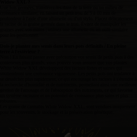
Widow XXL ?
Une fois germées, transférez-les dans de la terre ou un milieu de
croissance similaire, en faisant un petit trou de 5 à 10 mm de
profondeur à l'aide d'une allumette ou d'un stylo. Placez délicatement
la racine de la graine germée dans le trou. Évitez de manipuler les
graines avec vos mains ; utilisez une allumette ou un outil similaire
pour les positionner.
Dois-je planter mes semis dans leurs pots définitifs / En pleine
terre à l'extérieur ?
Non ! En faisant passer avec précaution vos semis de petits pots à des
conteneurs plus grands, vous pouvez vous assurer que vos plantes
White Widow XXL développent des racines fortes et saines qui
soutiendront une croissance vigoureuse. Les petits pots ont tendance à
se dessécher plus rapidement, ce qui encourage les racines à s'étendre à
la recherche d'humidité et de nutriments, permettant ainsi une meilleure
gestion de l'arrosage et de l'absorption des nutriments, ce qui favorise
un système racinaire et un potentiel de croissance plus sains et plus
robustes.
Les graine de cannabis White Widow XXL, sont vendues uniquement
pour les souvenirs, le stockage et la préservation génétique.