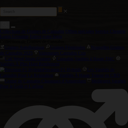
Collections de Graines de Cannabis
Offres spéciales
Service Clientèle
Login Grossiste
Entrez votre login
Collections de Graines de Cannabis
Graines Autofloraison
Graines Féminisées
Nouvelles Graines
de Cannabis 2025
Vainqueurs Cannabis Cup
Cali Weed Strain Graines
Cannabis Variétés à Haute THC
Variétés À Plus Haut Rendement
Precision F1 Hybrids
Les Variétés de
Cannabis Pour La Relaxation
Variétés À Haute Teneur en CBD
Graine de Cannabis Classiques d'Amsterdam
Meilleures Variétés
Pour le Goût et L'arôme